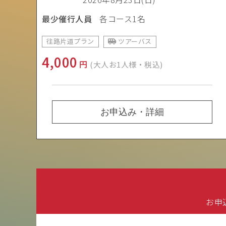
最少催行人員
各コース1名
往路片道プラン
ツアーバス
4,000
円
(大人お1人様・税込)
お申込み・詳細
お申