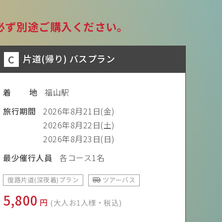
必ず別途ご購入ください。
C
片道(帰り) バスプラン
着 地
福山駅
旅行期間
2026年8月21日(金)
2026年8月22日(土)
2026年8月23日(日)
最少催行人員
各コース1名
復路片道(深夜着)プラン
ツアーバス
5,800
円
(大人お1人様・税込)