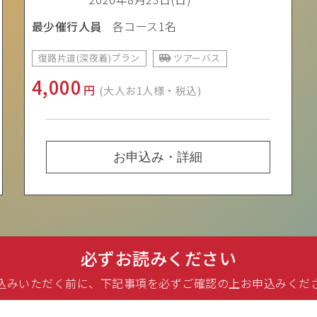
最少催行人員
各コース1名
復路片道(深夜着)プラン
ツアーバス
4,000
円
(大人お1人様・税込)
お申込み・詳細
必ずお読みください
込みいただく前に、下記事項を必ずご確認の上お申込みくだ