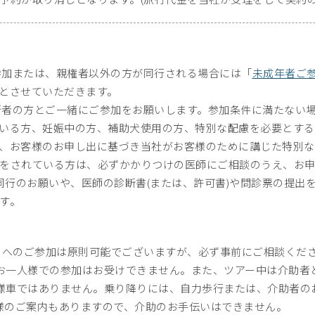
ご参加または、親権者以外の方が同行される場合には「
未成年者ご
とさせていただきます。
同行者の方とご一緒にご参加をお願いします。参加条件に満たない
いる方、妊娠中の方、補助犬使用の方、特別な配慮を必要とする
、お客様のお申し出に基づき当社がお客様のために講じた特別な
をされている方は、必ずかかりつけの医師にご相談のうえ、お
者同行のお願いや、医師の診断書(または、許可書)や問診票の提出
す。
ーへのご参加は原則可能でございますが、必ず事前にご相談くだ
お一人様での参加はお受けできません。また、ツアー中は介助者
様車ではありません。乗り降りには、自力歩行または、介助者の
様のご案内もありますので、介助のお手伝いはできません。