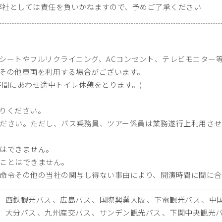
弊社としては責任を負いかねますので、予めご了承ください
シートやフルリクライニング、ACコンセント、テレビモニター
その他車両を利用する場合がございます。
時間にあわせ途中トイレ休憩をとります。)
りください。
ださい。ただし、バス乗務員、ツアー係員は業務遂行上利用させ
はできません。
ことはできません。
命令その他の当社の関与し得ない事由により、開演時間に間に合
西鉄観光バス
広島バス
国際興業大阪
下電観光バス
中
大分バス
九州産交バス
サンデン観光バス
下関中央観光