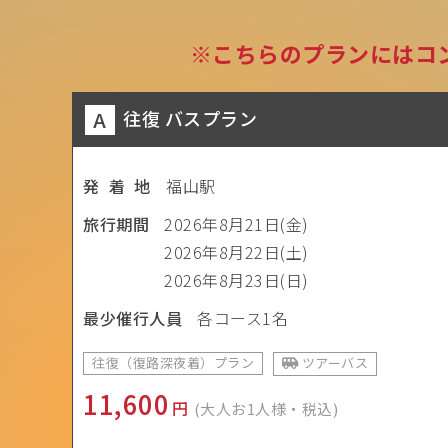
こちらのプランにはコ
A
往復 バスプラン
発 着 地
福山駅
旅行期間
2026年8月21日(金)
2026年8月22日(土)
2026年8月23日(日)
最少催行人員
各コース1名
往復（復路深夜着）プラン
ツアーバス
11,600
円
(大人お1人様・税込)