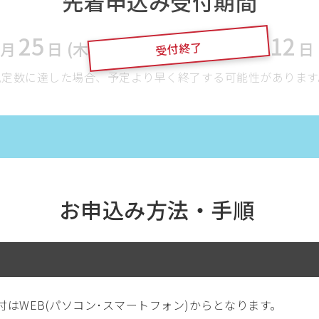
先着申込み受付期間
25
7
12
月
日 (木)
12:00
〜
2026
年
月
日 
受付終了
規定数に達した場合、予定より早く終了する可能性があります
お申込み方法・手順
はWEB(パソコン･スマートフォン)からとなります。