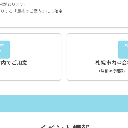
合があります。
りする「最終のご案内」にて確定
NT
P
2
市内でご用意！
札幌市内⇔会
（詳細は行程表に
イベント情報