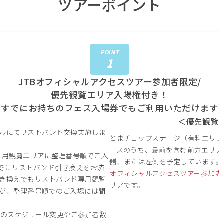
ツアーポイント
POINT
1
JTBオフィシャルアクセスツアー参加者限定/
優先観覧エリア入場権付き！
（すでにお持ちのフェス入場券でもご利用いただけます
＜優先観覧
ルにてリストバンド交換実施しま
とまチョップステージ（有料エリ
ースのうち、最前を含む前方エリ
TB専用観覧エリアに整理番号順でご入
側、または左側を予定しています
までにリストバンド引き換えをお済
オフィシャルアクセスツアー参加
き換えでもリストバンド専用観覧
リアです。
が、整理番号順でのご入場には間
のスケジュール変更やご参加者数