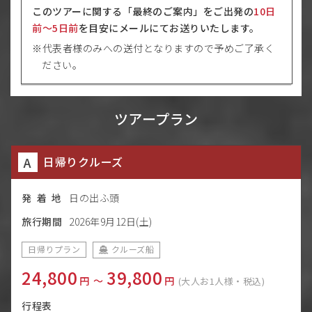
このツアーに関する「最終のご案内」をご出発の
10日
前〜5日前
を目安にメールにてお送りいたします。
代表者様のみへの送付となりますので予めご了承く
ださい。
ツアープラン
A
日帰りクルーズ
発 着 地
日の出ふ頭
旅行期間
2026年9月12日(土)
日帰りプラン
クルーズ船
24,800
39,800
円
〜
円
(大人お1人様・税込)
行程表