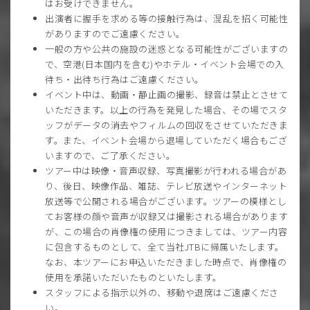
はお受けできません。
出演者に握手を求める等の接触行為は、混乱を招く可能性
がありますのでご遠慮ください。
一般の方や公共の施設の迷惑となる可能性がございますの
で、空港(日本国内を含む)やホテル・イベント会場での入
待ち・出待ち行為はご遠慮ください。
イベント中は、動画・静止画の撮影、録音は禁止とさせて
いただきます。以上の行為を発見した場合、その場でスタ
ッフがデータの消去やフィルムの回収をさせていただきま
す。また、イベント会場から退場していただく場合もござ
いますので、ご了承ください。
ツアー中は映像・音声収録、写真撮影が行われる場合があ
り、後日、映像作品、雑誌、テレビ放送やインターネット
放送等で公開される場合がございます。ツアーの模様とし
てお客様の顔や音声が収録又は撮影される場合があります
が、この場合の肖像権の使用につきましては、ツアー内容
に包含するものとして、全て当社JTBに帰属いたします。
なお、本ツアーにお申込いただきました時点で、肖像権の
使用を承諾いただいたものといたします。
スタッフによる指示以外の、移動や退席はご遠慮くださ
い。