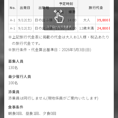
予定時刻
No.
出発日
出発地
旅行代金
出航
帰港
A-1
9/12(土)
日の出ふ頭
11:50
14:00
大人
39,800
円
スクロールできます
A-1
9/12(土)
日の出ふ頭
11:50
14:00
12歳未満
24,800
円
上記旅行代金表に掲載の代金は大人お1人様・税込あたり
の旅行代金です。
旅行条件・代金算出基準日：2026年5月3日(日)
募集人員
130名
最少催行人員
100名
添乗員
添乗員は同行しません(現地係員がご案内いたします)
食事条件
朝食0回、昼食1回、夕食0回