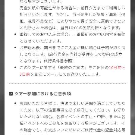
なる場合がございます。
完全欠航の可能性がある場合は、前日夕方までに判断しお
知らせいたします。ただし、当日発生した気象・海象（強
風、視界不良など）によりやむを得ず安全に運航できない
と判断された場合は、当日10:00の欠航判断となります。
重複してのお申込みの場合、一番最新のお申込内容を有効
とさせていただきます。
お申込み後、期日までにご入金が無い場合は予約が取り消
しとなります。(旅行代金を当社が受理をして契約の成立
となります。旅行条件書参照)
このツアーに関する「最終のご案内」をご出発の
10日前〜
5日前
を目安にメールにてお送りいたします。
ツアー参加における注意事項
参加いただく皆様に、快適で楽しい時間を過ごしていただ
くため、以下の注意事項を必ず順守してください。お守り
いただけない場合、各種イベントの中止・中断、または各
種イベントへのご参加をお断りする場合がございます。そ
の場合でも、お支払いいただいたご旅行代金の返金対応等