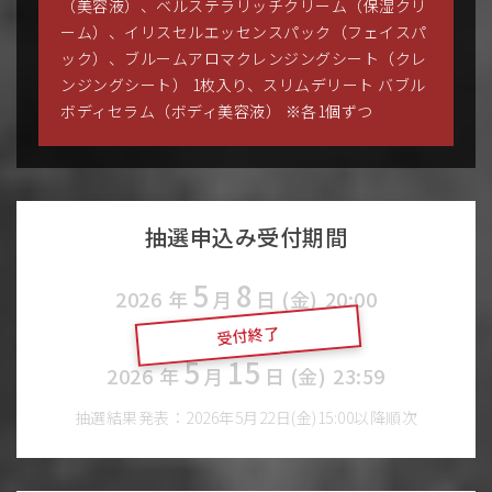
（美容液）、ベルステラリッチクリーム（保湿クリ
ーム）、イリスセルエッセンスパック（フェイスパ
ック）、ブルームアロマクレンジングシート（クレ
ンジングシート） ​1枚入り、スリムデリート バブル
ボディセラム（ボディ美容液） ※各1個ずつ
抽選申込み受付期間
5
8
2026
年
月
日 (金)
20:00
受付終了
〜
5
15
2026
年
月
日 (金)
23:59
抽選結果発表：2026年5月22日(金)15:00以降順次