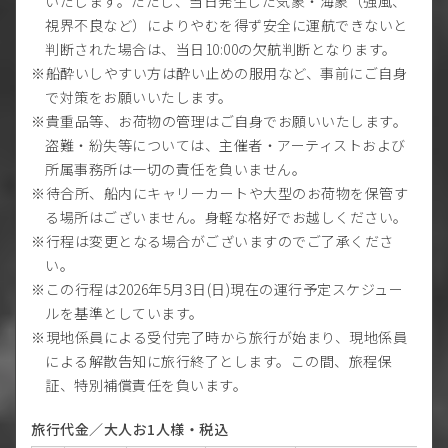
いたします。ただし、当日発生した気象・海象（強風、
視界不良など）によりやむを得ず安全に運航できないと
判断された場合は、当日10:00の欠航判断となります。
船酔いしやすい方は酔い止めの服用など、事前にご自身
で対策をお願いいたします。
貴重品等、お荷物の管理はご自身でお願いいたします。
盗難・紛失等については、主催者・アーティストおよび
所属事務所は一切の責任を負いません。
待合所、船内にキャリーカートや大型のお荷物を保管す
る場所はございません。身軽な格好でお越しください。
行程は変更となる場合がございますのでご了承くださ
い。
この行程は2026年5月3日(日)現在の運行予定スケジュー
ルを基準としています。
現地係員による受付完了時から旅行が始まり、現地係員
による解散告知に旅行終了とします。この間、旅程保
証、特別補償責任を負います。
旅行代金／大人お1人様・税込