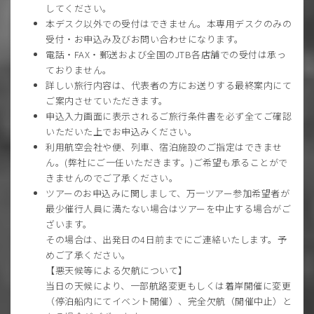
してください。
本デスク以外での受付はできません。本専用デスクのみの
受付・お申込み及びお問い合わせになります。
電話・FAX・郵送および全国のJTB各店舗での受付は承っ
ておりません。
詳しい旅行内容は、代表者の方にお送りする最終案内にて
ご案内させていただきます。
申込入力画面に表示されるご旅行条件書を必ず全てご確認
いただいた上でお申込みください。
利用航空会社や便、列車、宿泊施設のご指定はできませ
ん。(弊社にご一任いただきます。)ご希望も承ることがで
きませんのでご了承ください。
ツアーのお申込みに関しまして、万一ツアー参加希望者が
最少催行人員に満たない場合はツアーを中止する場合がご
ざいます。
その場合は、出発日の4日前までにご連絡いたします。予
めご了承ください。
【悪天候等による欠航について】
当日の天候により、一部航路変更もしくは着岸開催に変更
（停泊船内にてイベント開催）、完全欠航（開催中止）と