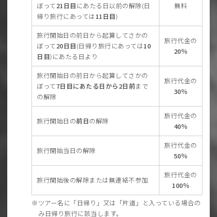
ぼって
21日目
にあたる日以前の解除(日
無料
帰り旅行にあっては
11日目
)
旅行開始日の前日から起算してさかの
旅行代金の
ぼって
20日目
(日帰り旅行にあっては
10
20％
日目
)にあたる日より
旅行開始日の前日から起算してさかの
旅行代金の
ぼって
7日目にあたる日から2日前
まで
30％
の解除
旅行代金の
旅行開始日の
前日
の解除
40％
旅行代金の
旅行開始当日の解除
50％
旅行代金の
旅行開始後の解除または無連絡不参加
100％
ツアー名に「日帰り」又は「片道」と入っている場合の
み日帰り旅行に該当します。