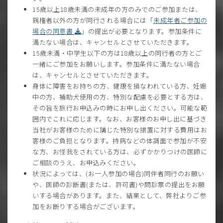
15歳以上18歳未満の未成年の方のみでのご参加または、
親権者以外の方が同行される場合には「
未成年者ご参加の
場合の同意書
」の提出が必要となります。参加条件に
満たない場合は、キャンセルとさせていただきます。
15歳未満・中学生以下の方は18歳以上の同行者の方とご
一緒にご参加をお願いします。参加条件に満たない場合
は、キャンセルとさせていただきます。
身体に障害をお持ちの方、健康を損なわれている方、妊娠
中の方、補助犬使用の方、特別な配慮を必要とする方は、
その旨を旅行お申込みの時にお申し出ください。可能な範
囲内でこれに応じます。なお、お客様のお申し出に基づき
当社がお客様のために講じた特別な措置に対する費用はお
客様のご負担となります。持病などの体調面で参加が不安
な方、お怪我をされている方は、必ずかかりつけの医師に
ご相談のうえ、お申込みください。
状況によっては、(お一人参加の場合)同伴者同行のお願い
や、医師の診断書(または、許可書)や問診票の提出をお願
いする場合があります。また、結果として、弊社よりご参
加をお断りする場合がございます。