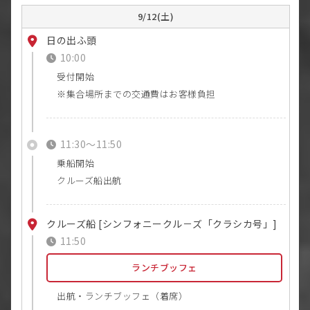
9/12(土)
日の出ふ頭
10:00
受付開始
集合場所までの交通費はお客様負担
11:30〜11:50
乗船開始
クルーズ船出航
クルーズ船 [シンフォニークル－ズ「クラシカ号」]
11:50
ランチブッフェ
出航・ランチブッフェ（着席）