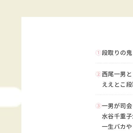
①
段取りの鬼
②
西尾一男と
ええとこ段
③
一男が司会
水谷千重子
一生バカや