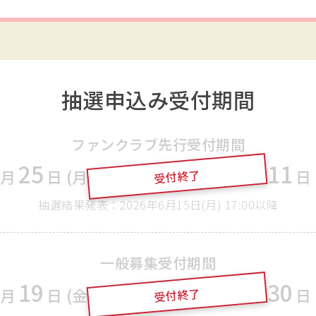
抽選申込み受付期間
ファンクラブ先行受付期間
25
6
11
月
日 (月)
19:00
〜
2026
年
月
日 
受付終了
抽選結果発表：2026年6月15日(月) 17:00以降
一般募集受付期間
19
6
30
月
日 (金)
12:00
〜
2026
年
月
日 
受付終了