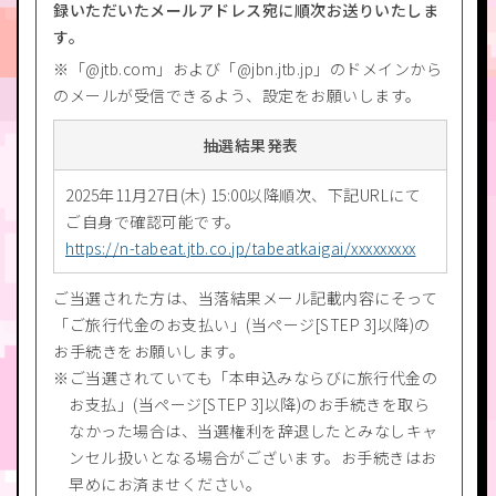
録いただいたメールアドレス宛に順次お送りいたしま
す。
※「@jtb.com」および「@jbn.jtb.jp」のドメインから
のメールが受信できるよう、設定をお願いします。
抽選結果発表
2025年11月27日(木) 15:00以降順次、下記URLにて
ご自身で確認可能です。
https://n-tabeat.jtb.co.jp/tabeatkaigai/xxxxxxxxx
ご当選された方は、当落結果メール記載内容にそって
「ご旅行代金のお支払い」(当ページ[STEP 3]以降)の
お手続きをお願いします。
ご当選されていても「本申込みならびに旅行代金の
お支払」(当ページ[STEP 3]以降)のお手続きを取ら
なかった場合は、当選権利を辞退したとみなしキャ
ンセル扱いとなる場合がございます。お手続きはお
早めにお済ませください。