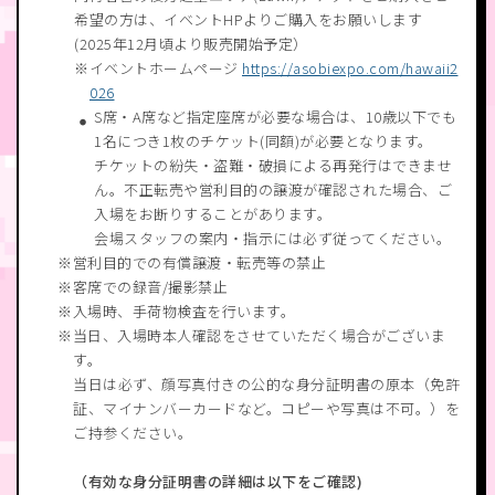
希望の方は、イベントHPよりご購入をお願いします
(2025年12月頃より販売開始予定）
イベントホームページ
https://asobiexpo.com/hawaii2
026
S席・A席など指定座席が必要な場合は、10歳以下でも
1名につき1枚のチケット(同額)が必要となります。
チケットの紛失・盗難・破損による再発行はできませ
ん。不正転売や営利目的の譲渡が確認された場合、ご
入場をお断りすることがあります。
会場スタッフの案内・指示には必ず従ってください。
営利目的での有償譲渡・転売等の禁止
客席での録音/撮影禁止
入場時、手荷物検査を行います。
当日、入場時本人確認をさせていただく場合がございま
す。
当日は必ず、顔写真付きの公的な身分証明書の原本（免許
証、マイナンバーカードなど。コピーや写真は不可。）を
ご持参ください。
（有効な身分証明書の詳細は以下をご確認)