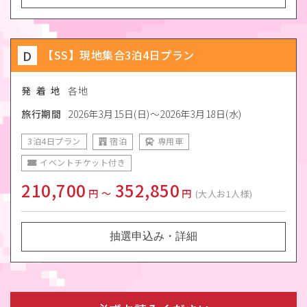
D
【SS】現地集合3泊4日プラン
発 着 地
各地
旅行期間
2026年3月15日(日)～2026年3月18日(水)
3泊4日プラン
宿泊
専用車
イベントチケット付き
210,700
352,850
円
〜
円
(大人お1人様)
抽選申込み・詳細