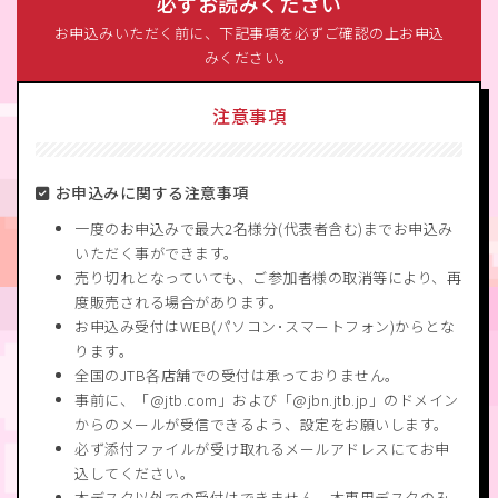
必ずお読みください
お申込みいただく前に、下記事項を必ずご確認の上お申込
みください。
注意事項
お申込みに関する注意事項
一度のお申込みで最大2名様分(代表者含む)までお申込み
いただく事ができます。
売り切れとなっていても、ご参加者様の取消等により、再
度販売される場合があります。
お申込み受付はWEB(パソコン･スマートフォン)からとな
ります。
全国のJTB各店舗での受付は承っておりません。
事前に、「@jtb.com」および「@jbn.jtb.jp」のドメイン
からのメールが受信できるよう、設定をお願いします。
必ず添付ファイルが受け取れるメールアドレスにてお申
込してください。
本デスク以外での受付はできません。本専用デスクのみ