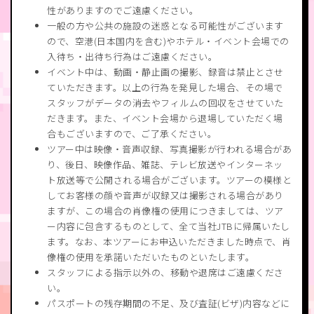
性がありますのでご遠慮ください。
一般の方や公共の施設の迷惑となる可能性がございます
ので、空港(日本国内を含む)やホテル・イベント会場での
入待ち・出待ち行為はご遠慮ください。
イベント中は、動画・静止画の撮影、録音は禁止とさせ
ていただきます。以上の行為を発見した場合、その場で
スタッフがデータの消去やフィルムの回収をさせていた
だきます。また、イベント会場から退場していただく場
合もございますので、ご了承ください。
ツアー中は映像・音声収録、写真撮影が行われる場合があ
り、後日、映像作品、雑誌、テレビ放送やインターネッ
ト放送等で公開される場合がございます。ツアーの模様と
してお客様の顔や音声が収録又は撮影される場合があり
ますが、この場合の肖像権の使用につきましては、ツア
ー内容に包含するものとして、全て当社JTBに帰属いたし
ます。なお、本ツアーにお申込いただきました時点で、肖
像権の使用を承諾いただいたものといたします。
スタッフによる指示以外の、移動や退席はご遠慮くださ
い。
パスポートの残存期間の不足、及び査証(ビザ)内容などに