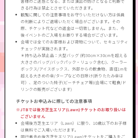
客様のご迷惑となる、または演出の妨げとなると判断で
きる行為は禁止とさせていただきます。
観覧に関しての注意事項をお守りいただけない方は係員
の判断によりご退場いただく場合がございます。その
際、チケット代などの返金は一切致しません。また、今
後イベントのご入場をお断りする場合がございます。
会場では全てのお客様および荷物について、セキュリティ
チェックが実施されます。
＊持ち込み禁止品：大型バッグ (約30cm×30cmを超える
大きさのバッグ/バックパック・リュック含む)、クーラー
ボックス/アイスボックス、外部からの飲食物、直径1mを
超える大きめの傘/タープなどの日除け(折りたたみ傘は
可）、足のついた椅子(ビーチチェア等)(会場にて軽食/ド
リンクの販売がございます)
チケットお申込みに際しての注意事項
JTBでは後方芝生エリア(Lawn)チケットのお取り扱いは
ございません
会場後方芝生エリア（Lawn）に限り、10歳以下のお子様
は無料でご入場いただけます。
同行者含め後方芝生エリア(Lawn)チケットをご購入をご