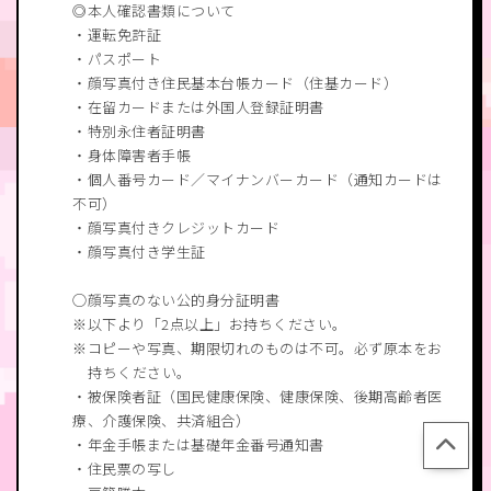
◎本人確認書類について
・運転免許証
・パスポート
・顔写真付き住民基本台帳カード（住基カード）
・在留カードまたは外国人登録証明書
・特別永住者証明書
・身体障害者手帳
・個人番号カード／マイナンバーカード（通知カードは
不可）
・顔写真付きクレジットカード
・顔写真付き学生証
◯顔写真のない公的身分証明書
以下より「2点以上」お持ちください。
コピーや写真、期限切れのものは不可。必ず原本をお
持ちください。
・被保険者証（国民健康保険、健康保険、後期高齢者医
療、介護保険、共済組合）
・年金手帳または基礎年金番号通知書
・住民票の写し