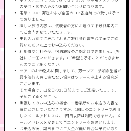
の受付・お申込み及びお問い合わせになります。
電話・FAX・郵送および全国のJTB各店舗での受付は承っ
ておりません。
詳しい旅行内容は、代表者の方にお送りする最終案内に
てご案内させていただきます。
申込入力画面に表示されるご旅行条件書を必ず全てご確
認いただいた上でお申込みください。
利用航空会社や便、宿泊施設のご指定はできません。(弊
社にご一任いただきます。)ご希望も承ることができませ
んのでご了承ください。
ツアーのお申込みに関しまして、万一ツアー参加希望者が
最少催行人員に満たない場合はツアーを中止する場合が
ございます。
その場合は、出発日の23日前までにご連絡いたします。
予めご了承ください。
重複してのお申込みの場合、一番最新のお申込み内容を
有効とさせていただきますが、1回目のエントリーで利用
したメールアドレスは、2回目以降は利用できません。メ
ールアドレスを変更して再エントリーをお願いします。
お申込み後、期日までにご入金が無い場合は予約が取り