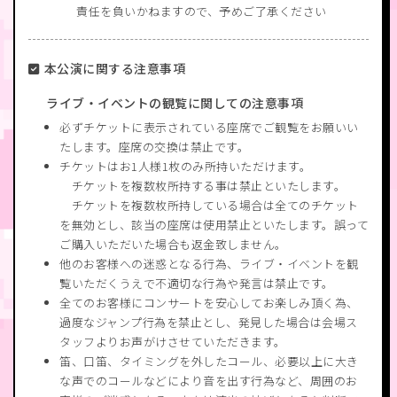
責任を負いかねますので、予めご了承ください
本公演に関する注意事項
ライブ・イベントの観覧に関しての注意事項
必ずチケットに表示されている座席でご観覧をお願いい
たします。座席の交換は禁止です。
チケットはお1人様1枚のみ所持いただけます。
チケットを複数枚所持する事は禁止といたします。
チケットを複数枚所持している場合は全てのチケット
を無効とし、該当の座席は使用禁止といたします。誤って
ご購入いただいた場合も返金致しません。
他のお客様への迷惑となる行為、ライブ・イベントを観
覧いただくうえで不適切な行為や発言は禁止です。
全てのお客様にコンサートを安心してお楽しみ頂く為、
過度なジャンプ行為を禁止とし、発見した場合は会場ス
タッフよりお声がけさせていただきます。
笛、口笛、タイミングを外したコール、必要以上に大き
な声でのコールなどにより音を出す行為など、周囲のお