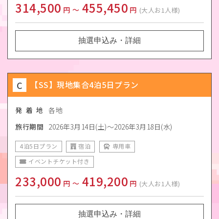
314,500
455,450
円
〜
円
(大人お1人様)
抽選申込み・詳細
C
【SS】現地集合4泊5日プラン
発 着 地
各地
旅行期間
2026年3月14日(土)～2026年3月18日(水)
4泊5日プラン
宿泊
専用車
イベントチケット付き
233,000
419,200
円
〜
円
(大人お1人様)
抽選申込み・詳細