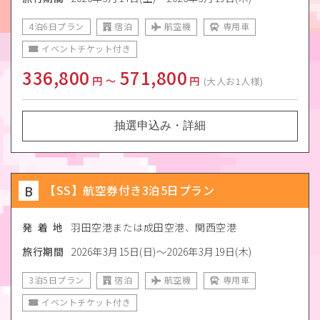
4泊6日プラン
宿泊
航空機
専用車
イベントチケット付き
336,800
571,800
円
〜
円
(大人お1人様)
抽選申込み・詳細
B
【SS】航空券付き3泊5日プラン
発 着 地
羽田空港または成田空港、関西空港
旅行期間
2026年3月15日(日)～2026年3月19日(木)
3泊5日プラン
宿泊
航空機
専用車
イベントチケット付き