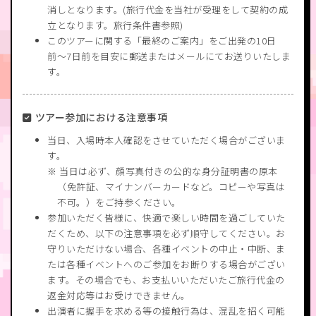
消しとなります。(旅行代金を当社が受理をして契約の成
立となります。旅行条件書参照)
このツアーに関する「最終のご案内」をご出発の10日
前〜7日前を目安に郵送またはメールにてお送りいたしま
す。
ツアー参加における注意事項
当日、入場時本人確認をさせていただく場合がございま
す。
当日は必ず、顔写真付きの公的な身分証明書の原本
（免許証、マイナンバーカードなど。コピーや写真は
不可。）をご持参ください。
参加いただく皆様に、快適で楽しい時間を過ごしていた
だくため、以下の注意事項を必ず順守してください。お
守りいただけない場合、各種イベントの中止・中断、ま
たは各種イベントへのご参加をお断りする場合がござい
ます。その場合でも、お支払いいただいたご旅行代金の
返金対応等はお受けできません。
出演者に握手を求める等の接触行為は、混乱を招く可能