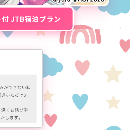
付 JTB宿泊プラン
込みができない状
続きいただけま
を深くお詫び申
いたします。