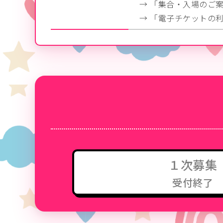
→ 「集合・入場のご
→ 「電子チケットの
１次募集
受付終了