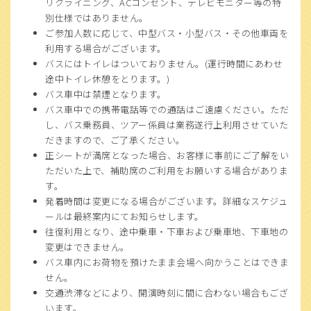
リクライニング、ACコンセント、テレビモニター等の特
別仕様ではありません。
ご参加人数に応じて、中型バス・小型バス・その他車両を
利用する場合がございます。
バスにはトイレはついておりません。(運行時間にあわせ
途中トイレ休憩をとります。)
バス車中は禁煙となります。
バス車中での携帯電話等での通話はご遠慮ください。ただ
し、バス乗務員、ツアー係員は業務遂行上利用させていた
だきますので、ご了承ください。
正シートが満席となった場合、お客様に事前にご了解をい
ただいた上で、補助席のご利用をお願いする場合がありま
す。
発着時間は変更になる場合がございます。詳細なスケジュ
ールは最終案内にてお知らせします。
往復利用となり、途中乗車・下車および乗車地、下車地の
変更はできません。
バス車内にお荷物を預けたまま会場へ向かうことはできま
せん。
交通渋滞などにより、開演時刻に間に合わない場合もござ
います。