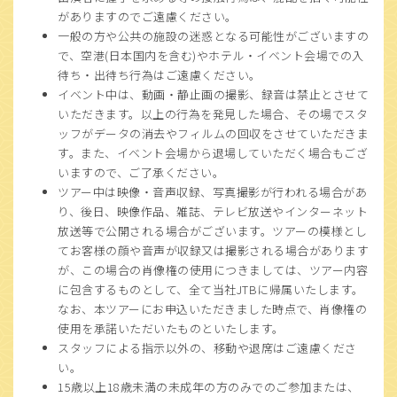
がありますのでご遠慮ください。
一般の方や公共の施設の迷惑となる可能性がございますの
で、空港(日本国内を含む)やホテル・イベント会場での入
待ち・出待ち行為はご遠慮ください。
イベント中は、動画・静止画の撮影、録音は禁止とさせて
いただきます。以上の行為を発見した場合、その場でスタ
ッフがデータの消去やフィルムの回収をさせていただきま
す。また、イベント会場から退場していただく場合もござ
いますので、ご了承ください。
ツアー中は映像・音声収録、写真撮影が行われる場合があ
り、後日、映像作品、雑誌、テレビ放送やインターネット
放送等で公開される場合がございます。ツアーの模様とし
てお客様の顔や音声が収録又は撮影される場合があります
が、この場合の肖像権の使用につきましては、ツアー内容
に包含するものとして、全て当社JTBに帰属いたします。
なお、本ツアーにお申込いただきました時点で、肖像権の
使用を承諾いただいたものといたします。
スタッフによる指示以外の、移動や退席はご遠慮くださ
い。
15歳以上18歳未満の未成年の方のみでのご参加または、